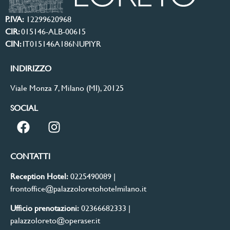
P.IVA:
12299620968
CIR:
015146-ALB-00615
CIN:
IT015146A186NUPIYR
INDIRIZZO
Viale Monza 7, Milano (MI), 20125
SOCIAL
CONTATTI
Reception Hotel:
0225490089
|
frontoffice@palazzoloretohotelmilano.it
Ufficio prenotazioni:
02366682333
|
palazzoloreto@operaser.it